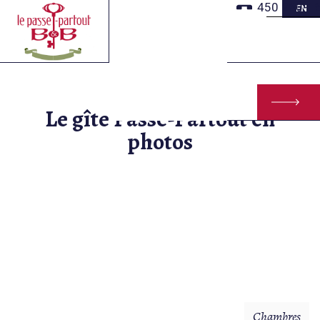
Aller
450 260-1
EN
au
contenu
principal
Le gîte Passe-Partout en
photos
Chambres